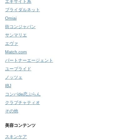
エキサイト系
ブライダルネット
Omiai
街コンジャパン
サンマリエ
エヴァ
Match.com
パートナーエージェント
ユーブライド
ノッツェ
IBJ
コンパde恋ぷらん
クラブチャティオ
その他
美容コンテンツ
スキンケア