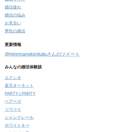
婚活疲れ
婚活の悩み
お見合い
男性の婚活
更新情報
@minnnanokonkatuさんのツイート
みんなの婚活体験談
エクシオ
楽天オーネット
PARTY☆PARTY
ペアーズ
ツヴァイ
シャンクレール
ホワイトキー