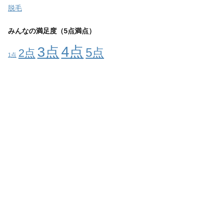
脱毛
みんなの満足度（5点満点）
4点
3点
5点
2点
1点