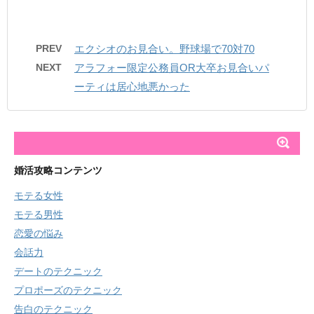
PREV
エクシオのお見合い。野球場で70対70
NEXT
アラフォー限定公務員OR大卒お見合いパ
ーティは居心地悪かった
婚活攻略コンテンツ
モテる女性
モテる男性
恋愛の悩み
会話力
デートのテクニック
プロポーズのテクニック
告白のテクニック