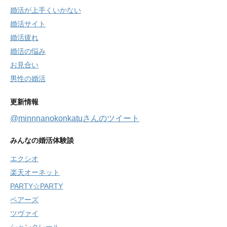
婚活が上手くいかない
婚活サイト
婚活疲れ
婚活の悩み
お見合い
男性の婚活
更新情報
@minnnanokonkatuさんのツイート
みんなの婚活体験談
エクシオ
楽天オーネット
PARTY☆PARTY
ペアーズ
ツヴァイ
シャンクレール