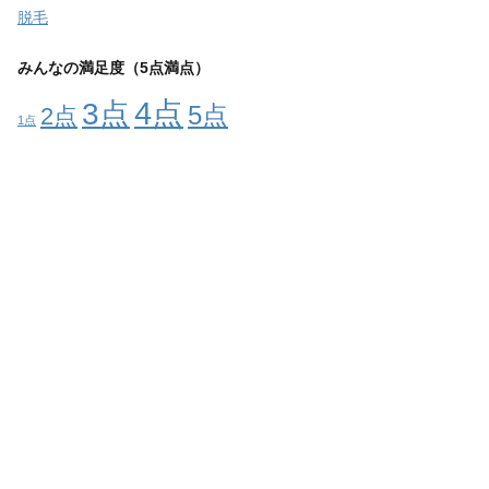
脱毛
みんなの満足度（5点満点）
4点
3点
5点
2点
1点