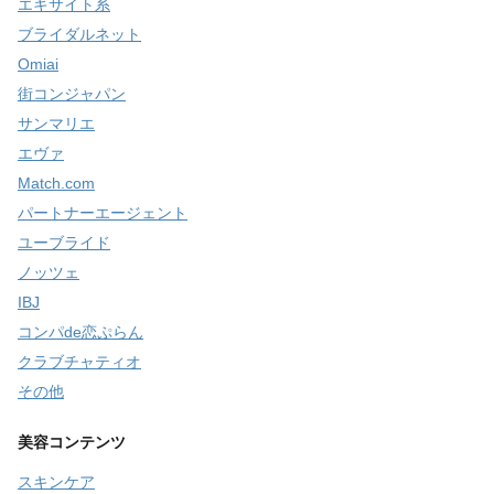
エキサイト系
ブライダルネット
Omiai
街コンジャパン
サンマリエ
エヴァ
Match.com
パートナーエージェント
ユーブライド
ノッツェ
IBJ
コンパde恋ぷらん
クラブチャティオ
その他
美容コンテンツ
スキンケア