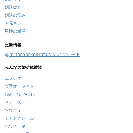
婚活疲れ
婚活の悩み
お見合い
男性の婚活
更新情報
@minnnanokonkatuさんのツイート
みんなの婚活体験談
エクシオ
楽天オーネット
PARTY☆PARTY
ペアーズ
ツヴァイ
シャンクレール
ホワイトキー