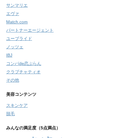
サンマリエ
エヴァ
Match.com
パートナーエージェント
ユーブライド
ノッツェ
IBJ
コンパde恋ぷらん
クラブチャティオ
その他
美容コンテンツ
スキンケア
脱毛
みんなの満足度（5点満点）