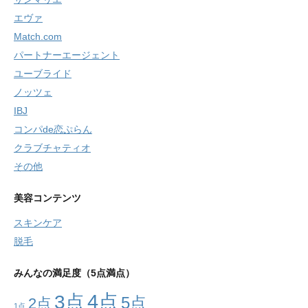
エヴァ
Match.com
パートナーエージェント
ユーブライド
ノッツェ
IBJ
コンパde恋ぷらん
クラブチャティオ
その他
美容コンテンツ
スキンケア
脱毛
みんなの満足度（5点満点）
4点
3点
5点
2点
1点