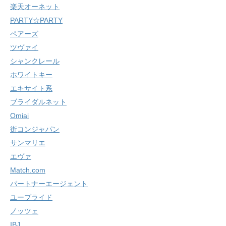
楽天オーネット
PARTY☆PARTY
ペアーズ
ツヴァイ
シャンクレール
ホワイトキー
エキサイト系
ブライダルネット
Omiai
街コンジャパン
サンマリエ
エヴァ
Match.com
パートナーエージェント
ユーブライド
ノッツェ
IBJ