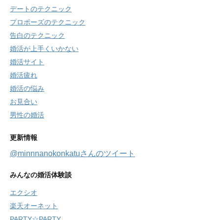
デートのテクニック
プロポーズのテクニック
告白のテクニック
婚活が上手くいかない
婚活サイト
婚活疲れ
婚活の悩み
お見合い
男性の婚活
更新情報
@minnnanokonkatuさんのツイート
みんなの婚活体験談
エクシオ
楽天オーネット
PARTY☆PARTY