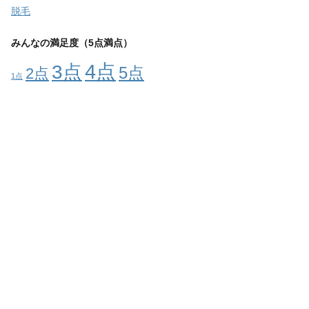
脱毛
みんなの満足度（5点満点）
4点
3点
5点
2点
1点