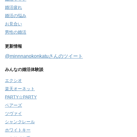
婚活疲れ
婚活の悩み
お見合い
男性の婚活
更新情報
@minnnanokonkatuさんのツイート
みんなの婚活体験談
エクシオ
楽天オーネット
PARTY☆PARTY
ペアーズ
ツヴァイ
シャンクレール
ホワイトキー