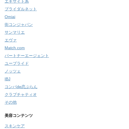
エキサイト系
ブライダルネット
Omiai
街コンジャパン
サンマリエ
エヴァ
Match.com
パートナーエージェント
ユーブライド
ノッツェ
IBJ
コンパde恋ぷらん
クラブチャティオ
その他
美容コンテンツ
スキンケア