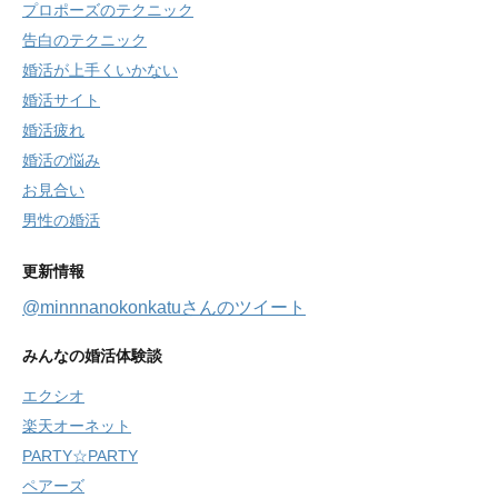
プロポーズのテクニック
告白のテクニック
婚活が上手くいかない
婚活サイト
婚活疲れ
婚活の悩み
お見合い
男性の婚活
更新情報
@minnnanokonkatuさんのツイート
みんなの婚活体験談
エクシオ
楽天オーネット
PARTY☆PARTY
ペアーズ