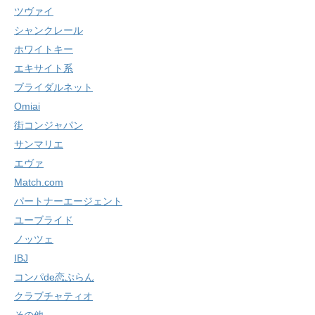
ツヴァイ
シャンクレール
ホワイトキー
エキサイト系
ブライダルネット
Omiai
街コンジャパン
サンマリエ
エヴァ
Match.com
パートナーエージェント
ユーブライド
ノッツェ
IBJ
コンパde恋ぷらん
クラブチャティオ
その他