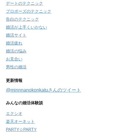
デートのテクニック
プロポーズのテクニック
告白のテクニック
婚活が上手くいかない
婚活サイト
婚活疲れ
婚活の悩み
お見合い
男性の婚活
更新情報
@minnnanokonkatuさんのツイート
みんなの婚活体験談
エクシオ
楽天オーネット
PARTY☆PARTY