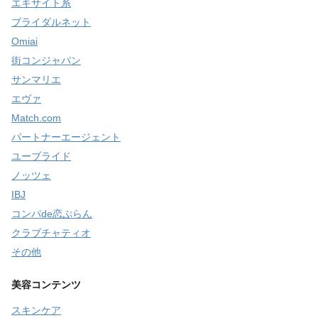
エキサイト系
ブライダルネット
Omiai
街コンジャパン
サンマリエ
エヴァ
Match.com
パートナーエージェント
ユーブライド
ノッツェ
IBJ
コンパde恋ぷらん
クラブチャティオ
その他
美容コンテンツ
スキンケア