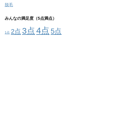
脱毛
みんなの満足度（5点満点）
4点
3点
5点
2点
1点