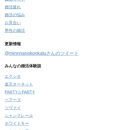
婚活疲れ
婚活の悩み
お見合い
男性の婚活
更新情報
@minnnanokonkatuさんのツイート
みんなの婚活体験談
エクシオ
楽天オーネット
PARTY☆PARTY
ペアーズ
ツヴァイ
シャンクレール
ホワイトキー