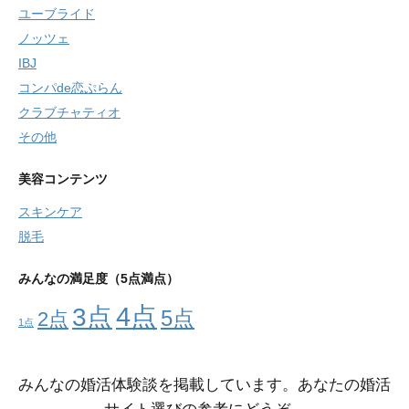
ユーブライド
ノッツェ
IBJ
コンパde恋ぷらん
クラブチャティオ
その他
美容コンテンツ
スキンケア
脱毛
みんなの満足度（5点満点）
4点
3点
5点
2点
1点
みんなの婚活体験談を掲載しています。あなたの婚活