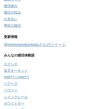
婚活疲れ
婚活の悩み
お見合い
男性の婚活
更新情報
@minnnanokonkatuさんのツイート
みんなの婚活体験談
エクシオ
楽天オーネット
PARTY☆PARTY
ペアーズ
ツヴァイ
シャンクレール
ホワイトキー