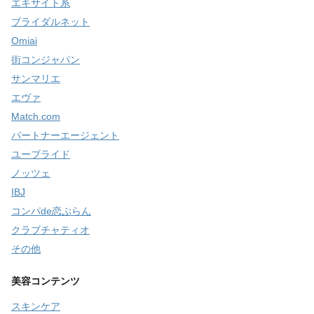
エキサイト系
ブライダルネット
Omiai
街コンジャパン
サンマリエ
エヴァ
Match.com
パートナーエージェント
ユーブライド
ノッツェ
IBJ
コンパde恋ぷらん
クラブチャティオ
その他
美容コンテンツ
スキンケア