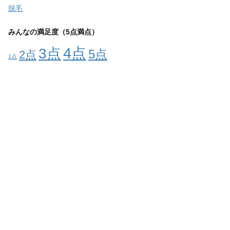
脱毛
みんなの満足度（5点満点）
4点
3点
5点
2点
1点