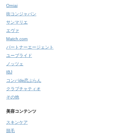
Omiai
街コンジャパン
サンマリエ
エヴァ
Match.com
パートナーエージェント
ユーブライド
ノッツェ
IBJ
コンパde恋ぷらん
クラブチャティオ
その他
美容コンテンツ
スキンケア
脱毛