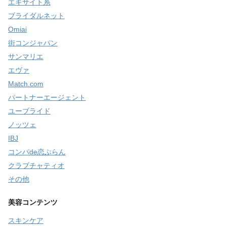
エキサイト系
ブライダルネット
Omiai
街コンジャパン
サンマリエ
エヴァ
Match.com
パートナーエージェント
ユーブライド
ノッツェ
IBJ
コンパde恋ぷらん
クラブチャティオ
その他
美容コンテンツ
スキンケア