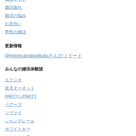
婚活疲れ
婚活の悩み
お見合い
男性の婚活
更新情報
@minnnanokonkatuさんのツイート
みんなの婚活体験談
エクシオ
楽天オーネット
PARTY☆PARTY
ペアーズ
ツヴァイ
シャンクレール
ホワイトキー