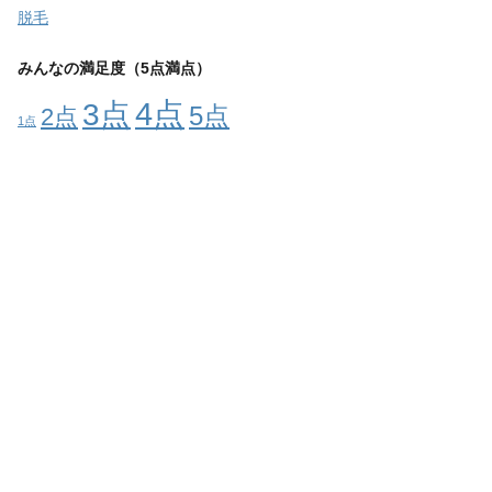
脱毛
みんなの満足度（5点満点）
4点
3点
5点
2点
1点