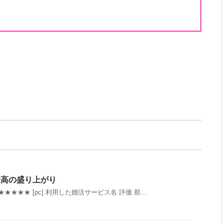
最高の盛り上がり
★★★★ [pc] 利用した婚活サービス名 評価 那...