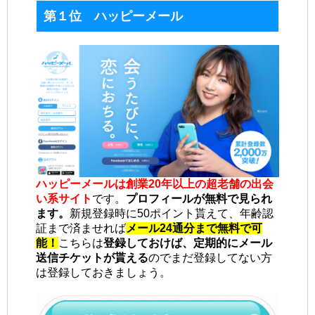
第１位 ハッピーメール
ハッピーメールは創業20年以上の超老舗の出会
い系サイト
です。
プロフィールが無料で見られ
ます。
新規登録時に50ポイント貰えて、年齢認
証まで済ませれば
メール24通分まで無料で可
能！
こちらは
登録しておけば、定期的にメール
送信チケットが貰える
のでまだ登録してない方
は登録しておきましょう。