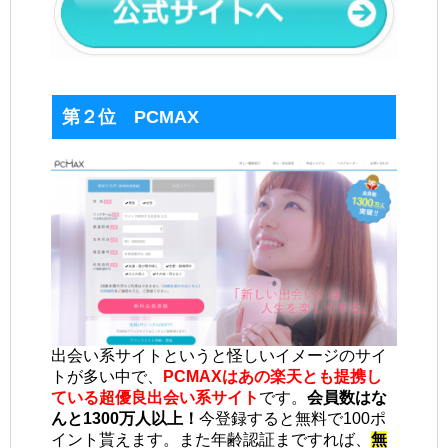
第２位 PCMAX
出会い系サイトというと怪しいイメージのサイ
トが多い中で、
PCMAXはあの楽天とも提携し
ている超優良出会い系サイト
です。
会員数はな
んと1300万人以上！
今登録すると無料で100ポ
イント貰えます。また年齢認証まですれば、
無