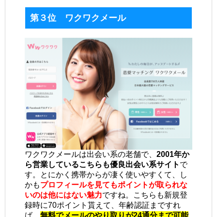
第３位 ワクワクメール
ワクワクメールは出会い系の老舗で、
2001年か
ら営業しているこちらも優良出会い系サイト
で
す。とにかく携帯からが凄く使いやすくて、し
かも
プロフィールを見てもポイントが取られな
いのは他にはない魅力
ですね。こちらも新規登
録時に70ポイント貰えて、年齢認証まですれ
ば、
無料でメールのやり取りが24通分まで可能