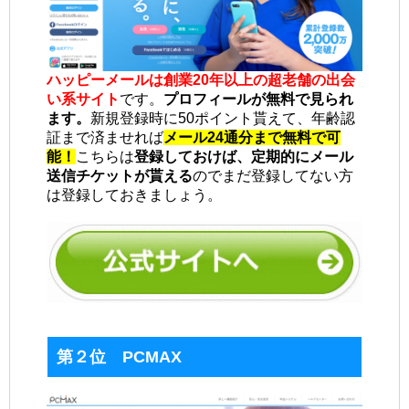
ハッピーメールは創業20年以上の超老舗の出会
い系サイト
です。
プロフィールが無料で見られ
ます。
新規登録時に50ポイント貰えて、年齢認
証まで済ませれば
メール24通分まで無料で可
能！
こちらは
登録しておけば、定期的にメール
送信チケットが貰える
のでまだ登録してない方
は登録しておきましょう。
第２位 PCMAX