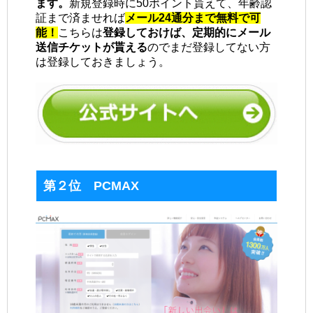
ます。
新規登録時に50ポイント貰えて、年齢認
証まで済ませれば
メール24通分まで無料で可
能！
こちらは
登録しておけば、定期的にメール
送信チケットが貰える
のでまだ登録してない方
は登録しておきましょう。
第２位 PCMAX