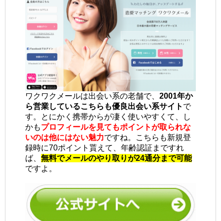
ワクワクメールは出会い系の老舗で、
2001年か
ら営業しているこちらも優良出会い系サイト
で
す。とにかく携帯からが凄く使いやすくて、し
かも
プロフィールを見てもポイントが取られな
いのは他にはない魅力
ですね。こちらも新規登
録時に70ポイント貰えて、年齢認証まですれ
ば、
無料でメールのやり取りが24通分まで可能
ですよ。