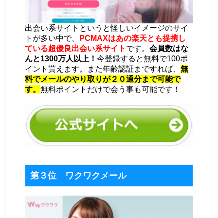
出会い系サイトというと怪しいイメージのサイ
トが多い中で、
PCMAXはあの楽天とも提携し
ている超優良出会い系サイト
です。
会員数はな
んと1300万人以上！
今登録すると無料で100ポ
イント貰えます。また年齢認証まですれば、
無
料でメールのやり取りが２０通分まで可能で
す。
無料ポイントだけで会う事も可能です！
第３位 ワクワクメール