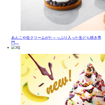
あんこや生クリームがた～っぷり入った生どら焼き専
門…