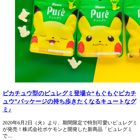
ピカチュウ型のピュレグミ登場☆“もぐもぐピカチ
ュウ”パッケージの持ち歩きたくなるキュートなグ
ミ♪
2020年6月2日（火）より、期間限定で特別可愛いピュレグミ
が発売！株式会社ポケモンと開発した新商品「ピュレグミ
で…