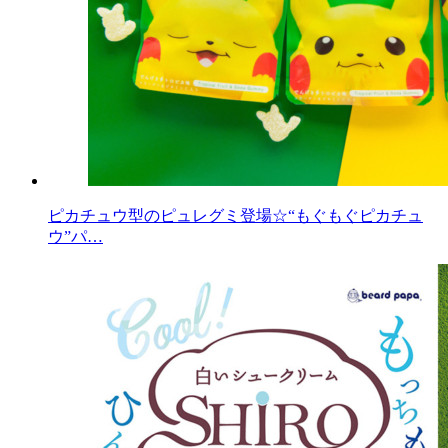
ピカチュウ型のピュレグミ登場☆“もぐもぐピカチュ
ウ”パ…