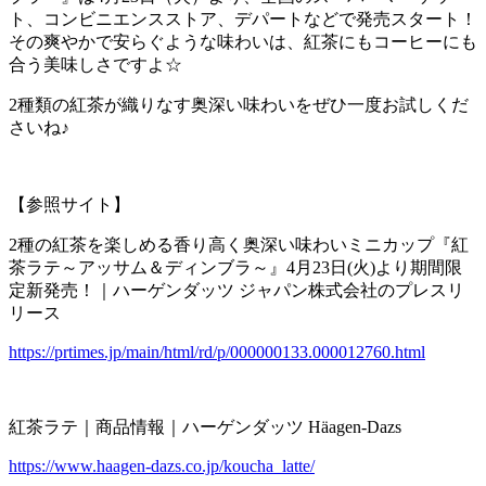
ト、コンビニエンスストア、デパートなどで発売スタート！
その爽やかで安らぐような味わいは、紅茶にもコーヒーにも
合う美味しさですよ☆
2種類の紅茶が織りなす奥深い味わいをぜひ一度お試しくだ
さいね♪
【参照サイト】
2種の紅茶を楽しめる香り高く奥深い味わいミニカップ『紅
茶ラテ～アッサム＆ディンブラ～』4月23日(火)より期間限
定新発売！｜ハーゲンダッツ ジャパン株式会社のプレスリ
リース
https://prtimes.jp/main/html/rd/p/000000133.000012760.html
紅茶ラテ｜商品情報｜ハーゲンダッツ Häagen-Dazs
https://www.haagen-dazs.co.jp/koucha_latte/