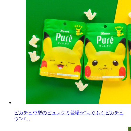
ピカチュウ型のピュレグミ登場☆“もぐもぐピカチュ
ウ”パ…