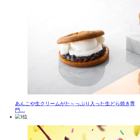
あんこや生クリームがた～っぷり入った生どら焼き専
門…