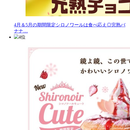
4月＆5月の期間限定シロノワールは食べ応え◎完熟バ
ナナ…