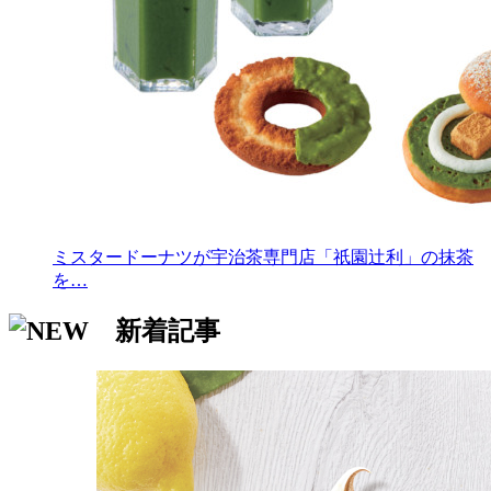
ミスタードーナツが宇治茶専門店「祇園辻利」の抹茶
を…