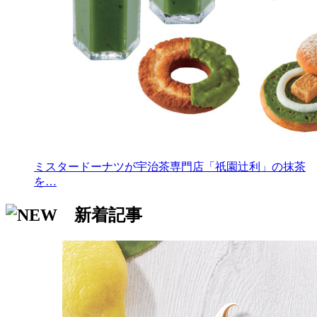
ミスタードーナツが宇治茶専門店「祇園辻利」の抹茶
を…