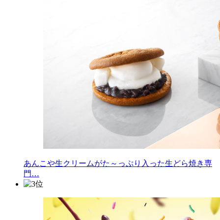
あんこや生クリームがた～っぷり入った生どら焼き専
門…