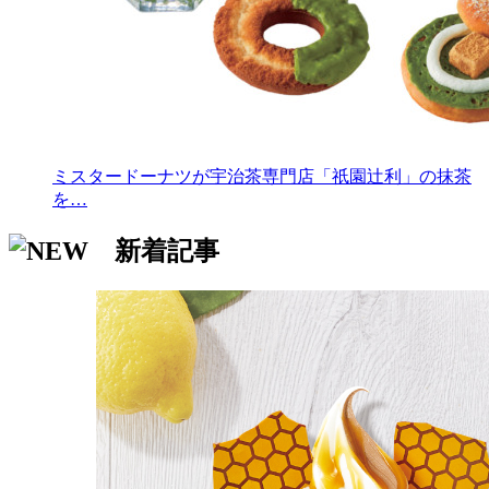
ミスタードーナツが宇治茶専門店「祇園辻利」の抹茶
を…