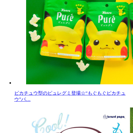
ピカチュウ型のピュレグミ登場☆“もぐもぐピカチュ
ウ”パ…