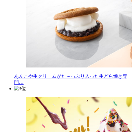
あんこや生クリームがた～っぷり入った生どら焼き専
門…