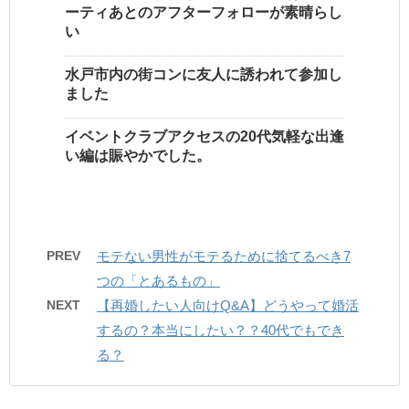
ーティあとのアフターフォローが素晴らし
い
水戸市内の街コンに友人に誘われて参加し
ました
イベントクラブアクセスの20代気軽な出逢
い編は賑やかでした。
PREV
モテない男性がモテるために捨てるべき7
つの「とあるもの」
NEXT
【再婚したい人向けQ&A】どうやって婚活
するの？本当にしたい？？40代でもでき
る？