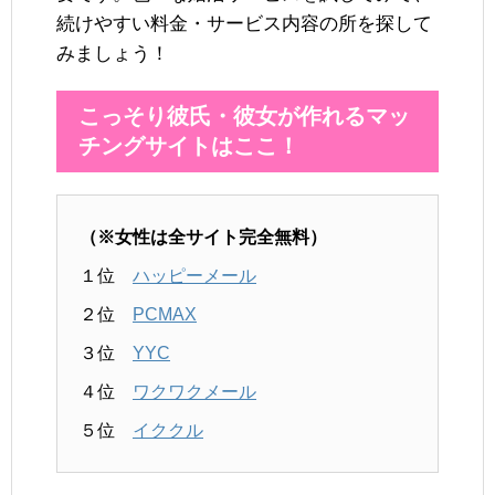
続けやすい料金・サービス内容の所を探して
みましょう！
こっそり彼氏・彼女が作れるマッ
チングサイトはここ！
（※女性は全サイト完全無料）
１位
ハッピーメール
２位
PCMAX
３位
YYC
４位
ワクワクメール
５位
イククル