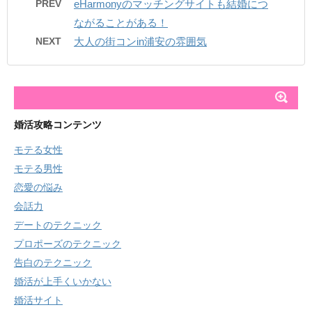
PREV
eHarmonyのマッチングサイトも結婚につ
ながることがある！
NEXT
大人の街コンin浦安の雰囲気
婚活攻略コンテンツ
モテる女性
モテる男性
恋愛の悩み
会話力
デートのテクニック
プロポーズのテクニック
告白のテクニック
婚活が上手くいかない
婚活サイト