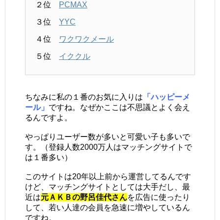
２位
PCMAX
３位
YYC
４位
ワクワクメール
５位
イククル
ちなみに私の１番のお気に入りは
「ハッピーメ
ール」
ですね。なぜかここは不思議とよく会え
るんですよ。
やっぱりユーザー数が多いと可愛い子も多いで
す。（登録人数2000万人はマッチングサイトで
は１番多い）
このサイトは20年以上前から運営してるんです
けど、マッチングサイトとしては大手だし、最
近は
元ＡＫＢの野呂佳代さん
を広告に使ったり
して、若い人達の会員を急速に増やしているん
ですね。