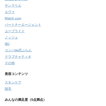
サンマリエ
エヴァ
Match.com
パートナーエージェント
ユーブライド
ノッツェ
IBJ
コンパde恋ぷらん
クラブチャティオ
その他
美容コンテンツ
スキンケア
脱毛
みんなの満足度（5点満点）