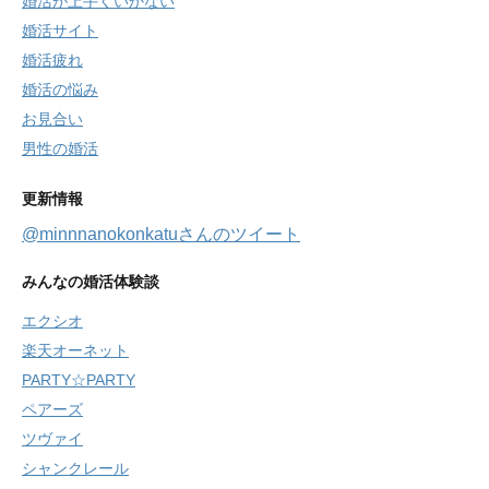
婚活が上手くいかない
婚活サイト
婚活疲れ
婚活の悩み
お見合い
男性の婚活
更新情報
@minnnanokonkatuさんのツイート
みんなの婚活体験談
エクシオ
楽天オーネット
PARTY☆PARTY
ペアーズ
ツヴァイ
シャンクレール