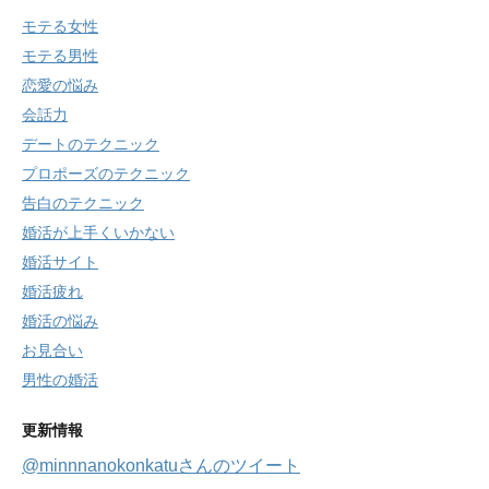
モテる女性
モテる男性
恋愛の悩み
会話力
デートのテクニック
プロポーズのテクニック
告白のテクニック
婚活が上手くいかない
婚活サイト
婚活疲れ
婚活の悩み
お見合い
男性の婚活
更新情報
@minnnanokonkatuさんのツイート