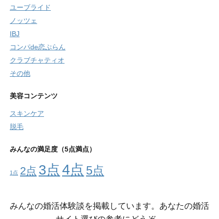
ユーブライド
ノッツェ
IBJ
コンパde恋ぷらん
クラブチャティオ
その他
美容コンテンツ
スキンケア
脱毛
みんなの満足度（5点満点）
4点
3点
5点
2点
1点
みんなの婚活体験談を掲載しています。あなたの婚活