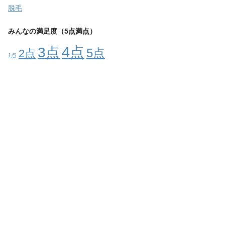
脱毛
みんなの満足度（5点満点）
4点
3点
5点
2点
1点