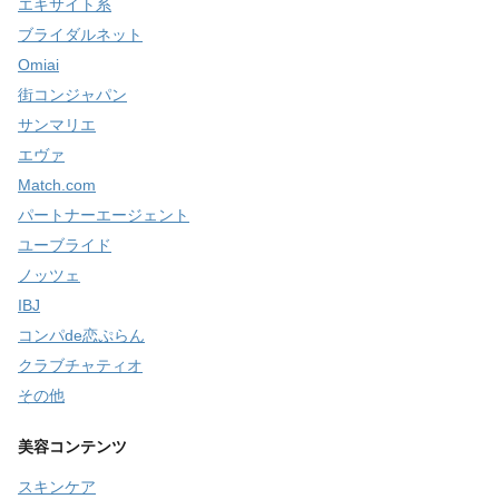
エキサイト系
ブライダルネット
Omiai
街コンジャパン
サンマリエ
エヴァ
Match.com
パートナーエージェント
ユーブライド
ノッツェ
IBJ
コンパde恋ぷらん
クラブチャティオ
その他
美容コンテンツ
スキンケア