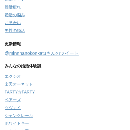
婚活疲れ
婚活の悩み
お見合い
男性の婚活
更新情報
@minnnanokonkatuさんのツイート
みんなの婚活体験談
エクシオ
楽天オーネット
PARTY☆PARTY
ペアーズ
ツヴァイ
シャンクレール
ホワイトキー