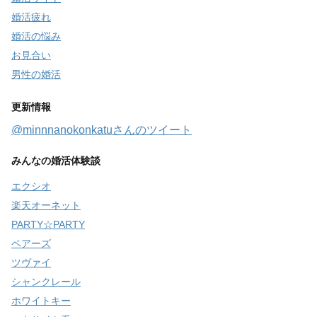
婚活疲れ
婚活の悩み
お見合い
男性の婚活
更新情報
@minnnanokonkatuさんのツイート
みんなの婚活体験談
エクシオ
楽天オーネット
PARTY☆PARTY
ペアーズ
ツヴァイ
シャンクレール
ホワイトキー