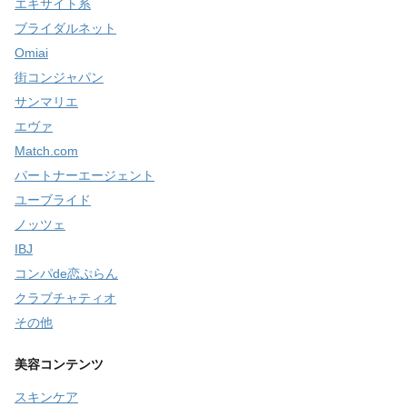
エキサイト系
ブライダルネット
Omiai
街コンジャパン
サンマリエ
エヴァ
Match.com
パートナーエージェント
ユーブライド
ノッツェ
IBJ
コンパde恋ぷらん
クラブチャティオ
その他
美容コンテンツ
スキンケア