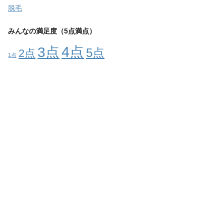
脱毛
みんなの満足度（5点満点）
4点
3点
5点
2点
1点