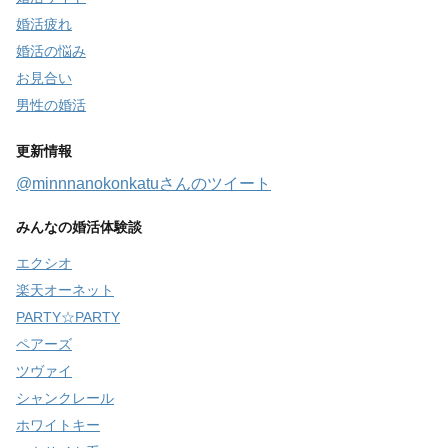
婚活疲れ
婚活の悩み
お見合い
男性の婚活
更新情報
@minnnanokonkatuさんのツイート
みんなの婚活体験談
エクシオ
楽天オーネット
PARTY☆PARTY
ペアーズ
ツヴァイ
シャンクレール
ホワイトキー