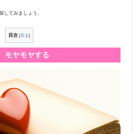
探してみましょう。
目次
[
見る
]
、モヤモヤする