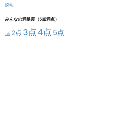
脱毛
みんなの満足度（5点満点）
4点
3点
5点
2点
1点