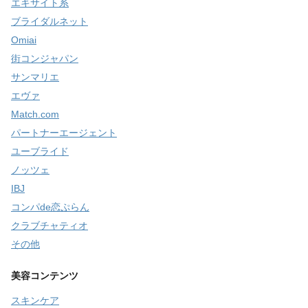
エキサイト系
ブライダルネット
Omiai
街コンジャパン
サンマリエ
エヴァ
Match.com
パートナーエージェント
ユーブライド
ノッツェ
IBJ
コンパde恋ぷらん
クラブチャティオ
その他
美容コンテンツ
スキンケア