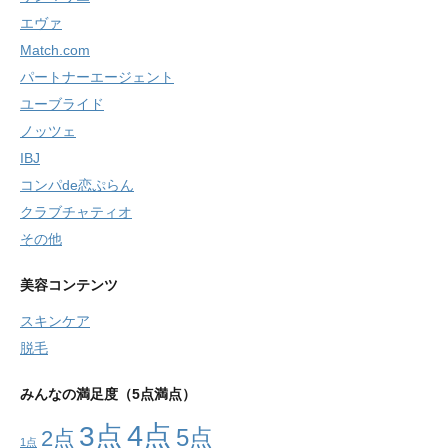
エヴァ
Match.com
パートナーエージェント
ユーブライド
ノッツェ
IBJ
コンパde恋ぷらん
クラブチャティオ
その他
美容コンテンツ
スキンケア
脱毛
みんなの満足度（5点満点）
4点
3点
5点
2点
1点