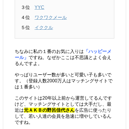
３位
YYC
４位
ワクワクメール
５位
イククル
ちなみに私の１番のお気に入りは
「ハッピーメ
ール」
ですね。なぜかここは不思議とよく会え
るんですよ。
やっぱりユーザー数が多いと可愛い子も多いで
す。（登録人数2000万人はマッチングサイトで
は１番多い）
このサイトは20年以上前から運営してるんです
けど、マッチングサイトとしては大手だし、最
近は
元ＡＫＢの野呂佳代さん
を広告に使ったり
して、若い人達の会員を急速に増やしているん
ですね。