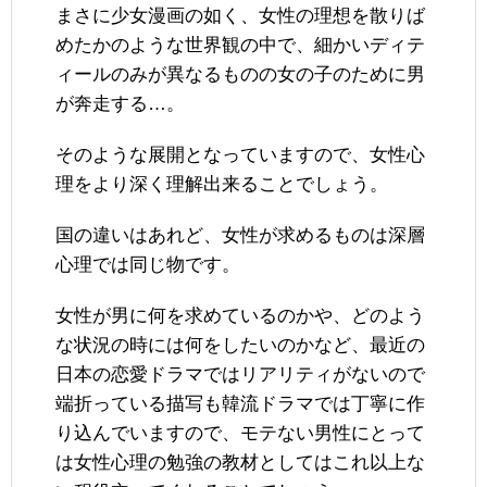
まさに少女漫画の如く、女性の理想を散りば
めたかのような世界観の中で、細かいディテ
ィールのみが異なるものの女の子のために男
が奔走する…。
そのような展開となっていますので、女性心
理をより深く理解出来ることでしょう。
国の違いはあれど、女性が求めるものは深層
心理では同じ物です。
女性が男に何を求めているのかや、どのよう
な状況の時には何をしたいのかなど、最近の
日本の恋愛ドラマではリアリティがないので
端折っている描写も韓流ドラマでは丁寧に作
り込んでいますので、モテない男性にとって
は女性心理の勉強の教材としてはこれ以上な