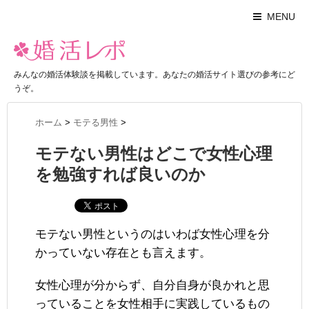
MENU
みんなの婚活体験談を掲載しています。あなたの婚活サイト選びの参考にど
うぞ。
ホーム
>
モテる男性
>
モテない男性はどこで女性心理
を勉強すれば良いのか
モテない男性というのはいわば女性心理を分
かっていない存在とも言えます。
女性心理が分からず、自分自身が良かれと思
っていることを女性相手に実践しているもの