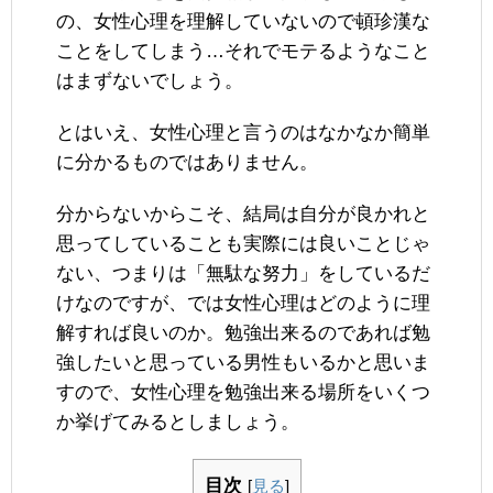
の、女性心理を理解していないので頓珍漢な
ことをしてしまう…それでモテるようなこと
はまずないでしょう。
とはいえ、女性心理と言うのはなかなか簡単
に分かるものではありません。
分からないからこそ、結局は自分が良かれと
思ってしていることも実際には良いことじゃ
ない、つまりは「無駄な努力」をしているだ
けなのですが、では女性心理はどのように理
解すれば良いのか。勉強出来るのであれば勉
強したいと思っている男性もいるかと思いま
すので、女性心理を勉強出来る場所をいくつ
か挙げてみるとしましょう。
目次
[
見る
]