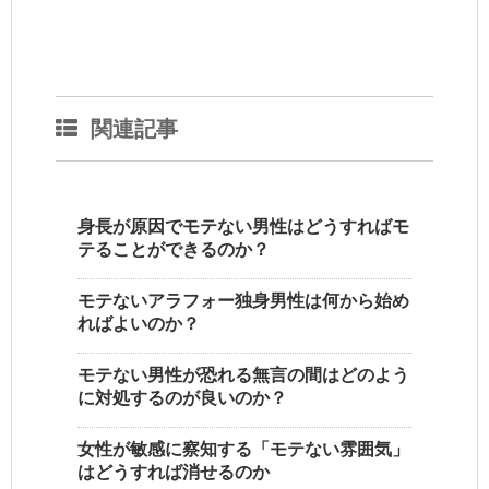
関連記事
身長が原因でモテない男性はどうすればモ
テることができるのか？
モテないアラフォー独身男性は何から始め
ればよいのか？
モテない男性が恐れる無言の間はどのよう
に対処するのが良いのか？
女性が敏感に察知する「モテない雰囲気」
はどうすれば消せるのか