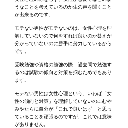
うなことを考えているのか生の声を聞くこと
が出来るのです。
モテない男性がモテないのは、女性心理を理
解していないので何をすれば良いのか答えが
分かっていないのに勝手に努力しているから
です。
受験勉強や資格の勉強の際、過去問で勉強す
るのは試験の傾向と対策を掴むためでもあり
ます。
モテない男性は女性心理という、いわば「女
性の傾向と対策」を理解していないのにむや
みやたらに自分が「これで良いはず」と思っ
ていることを頑張るのですが、これでは意味
がありません。