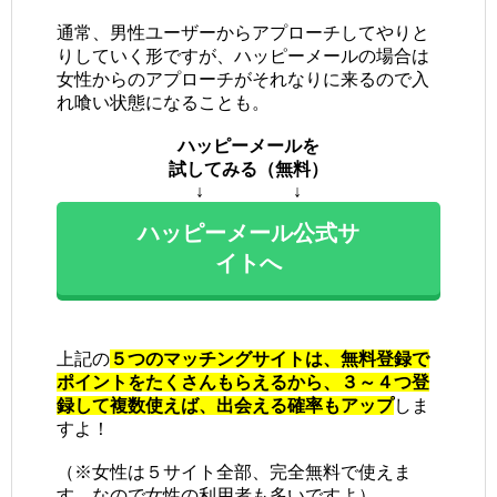
通常、男性ユーザーからアプローチしてやりと
りしていく形ですが、ハッピーメールの場合は
女性からのアプローチがそれなりに来るので入
れ喰い状態になることも。
ハッピーメールを
試してみる（無料）
↓ ↓
ハッピーメール公式サ
イトへ
上記の
５つのマッチングサイトは、無料登録で
ポイントをたくさんもらえるから、３～４つ登
録して複数使えば、出会える確率もアップ
しま
すよ！
（※女性は５サイト全部、完全無料で使えま
す。なので女性の利用者も多いですよ）