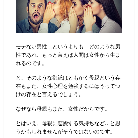
モテない男性…というよりも、どのような男
性であれ、もっと言えば人間は女性から生ま
れるのです。
と、そのような御託はともかく母親という存
在もまた、女性心理を勉強するにはうってつ
けの存在と言えるでしょう。
なぜなら母親もまた、女性だからです。
とはいえ、母親に恋愛する気持ちなど…と思
うかもしれませんがそうではないのです。