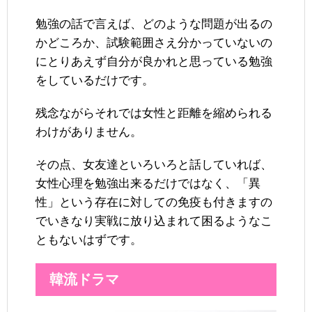
勉強の話で言えば、どのような問題が出るの
かどころか、試験範囲さえ分かっていないの
にとりあえず自分が良かれと思っている勉強
をしているだけです。
残念ながらそれでは女性と距離を縮められる
わけがありません。
その点、女友達といろいろと話していれば、
女性心理を勉強出来るだけではなく、「異
性」という存在に対しての免疫も付きますの
でいきなり実戦に放り込まれて困るようなこ
ともないはずです。
韓流ドラマ