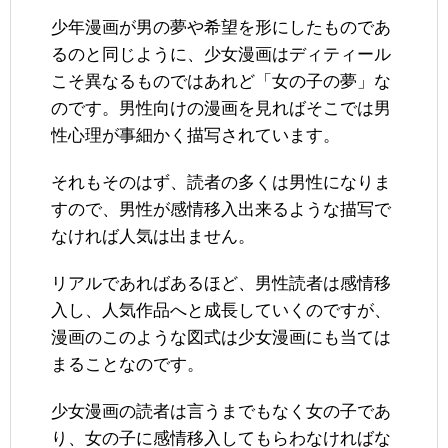
少年漫画が男の夢や希望を形にしたものであ
るのと同じように、少女漫画はディティール
こそ異なるものではあれど「女の子の夢」な
のです。男性向けの漫画を見ればそこでは男
性心理が事細かく描写されています。
それもそのはず、読者の多くは男性になりま
すので、男性が感情移入出来るような描写で
なければ人気は出ません。
リアルであればあるほど、男性読者は感情移
入し、人気作品へと成長していくのですが、
漫画のこのような図式は少女漫画にも当ては
まることなのです。
少女漫画の読者は言うまでもなく女の子であ
り、女の子に感情移入してもらわなければな