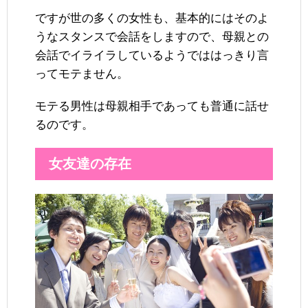
ですが世の多くの女性も、基本的にはそのよ
うなスタンスで会話をしますので、母親との
会話でイライラしているようでははっきり言
ってモテません。
モテる男性は母親相手であっても普通に話せ
るのです。
女友達の存在