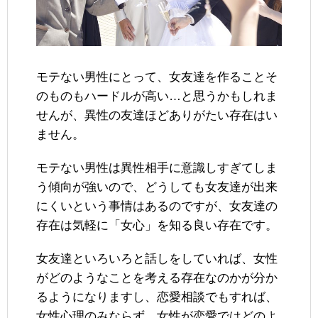
モテない男性にとって、女友達を作ることそ
のものもハードルが高い…と思うかもしれま
せんが、異性の友達ほどありがたい存在はい
ません。
モテない男性は異性相手に意識しすぎてしま
う傾向が強いので、どうしても女友達が出来
にくいという事情はあるのですが、女友達の
存在は気軽に「女心」を知る良い存在です。
女友達といろいろと話しをしていれば、女性
がどのようなことを考える存在なのかが分か
るようになりますし、恋愛相談でもすれば、
女性心理のみならず、女性が恋愛ではどのよ