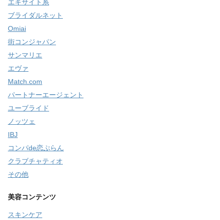
エキサイト系
ブライダルネット
Omiai
街コンジャパン
サンマリエ
エヴァ
Match.com
パートナーエージェント
ユーブライド
ノッツェ
IBJ
コンパde恋ぷらん
クラブチャティオ
その他
美容コンテンツ
スキンケア