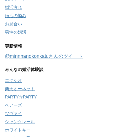
婚活疲れ
婚活の悩み
お見合い
男性の婚活
更新情報
@minnnanokonkatuさんのツイート
みんなの婚活体験談
エクシオ
楽天オーネット
PARTY☆PARTY
ペアーズ
ツヴァイ
シャンクレール
ホワイトキー