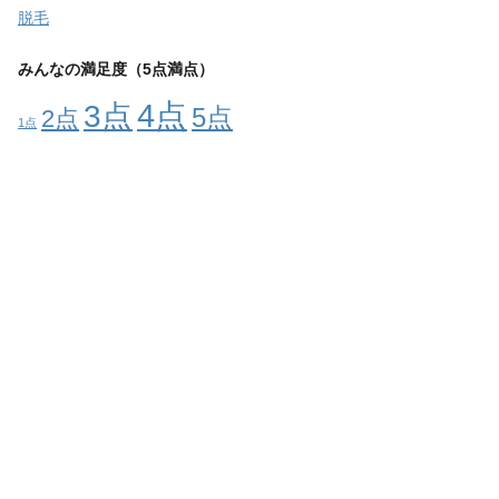
脱毛
みんなの満足度（5点満点）
4点
3点
5点
2点
1点