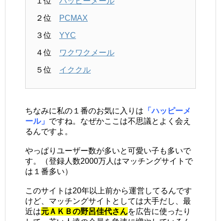
１位
ハッピーメール
２位
PCMAX
３位
YYC
４位
ワクワクメール
５位
イククル
ちなみに私の１番のお気に入りは
「ハッピーメ
ール」
ですね。なぜかここは不思議とよく会え
るんですよ。
やっぱりユーザー数が多いと可愛い子も多いで
す。（登録人数2000万人はマッチングサイトで
は１番多い）
このサイトは20年以上前から運営してるんです
けど、マッチングサイトとしては大手だし、最
近は
元ＡＫＢの野呂佳代さん
を広告に使ったり