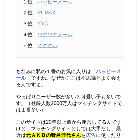
１位
ハッピーメール
２位
PCMAX
３位
YYC
４位
ワクワクメール
５位
イククル
ちなみに私の１番のお気に入りは
「ハッピーメ
ール」
ですね。なぜかここは不思議とよく会え
るんですよ。
やっぱりユーザー数が多いと可愛い子も多いで
す。（登録人数2000万人はマッチングサイトで
は１番多い）
このサイトは20年以上前から運営してるんです
けど、マッチングサイトとしては大手だし、最
近は
元ＡＫＢの野呂佳代さん
を広告に使ったり