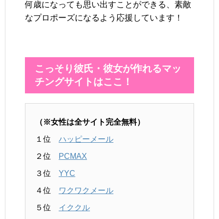
何歳になっても思い出すことができる、素敵
なプロポーズになるよう応援しています！
こっそり彼氏・彼女が作れるマッ
チングサイトはここ！
（※女性は全サイト完全無料）
１位
ハッピーメール
２位
PCMAX
３位
YYC
４位
ワクワクメール
５位
イククル