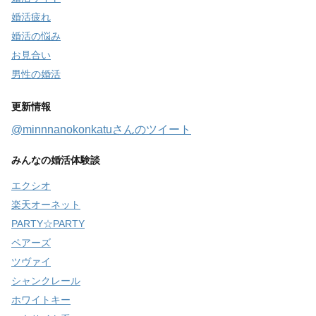
婚活疲れ
婚活の悩み
お見合い
男性の婚活
更新情報
@minnnanokonkatuさんのツイート
みんなの婚活体験談
エクシオ
楽天オーネット
PARTY☆PARTY
ペアーズ
ツヴァイ
シャンクレール
ホワイトキー