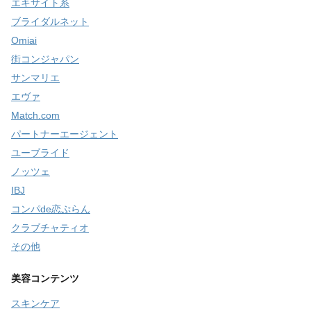
エキサイト系
ブライダルネット
Omiai
街コンジャパン
サンマリエ
エヴァ
Match.com
パートナーエージェント
ユーブライド
ノッツェ
IBJ
コンパde恋ぷらん
クラブチャティオ
その他
美容コンテンツ
スキンケア