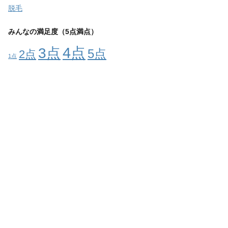
脱毛
みんなの満足度（5点満点）
4点
3点
5点
2点
1点