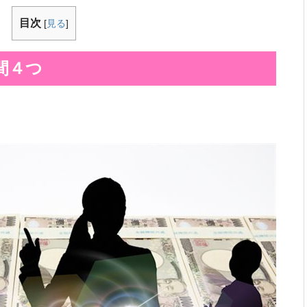
目次
[
見る
]
間４つ