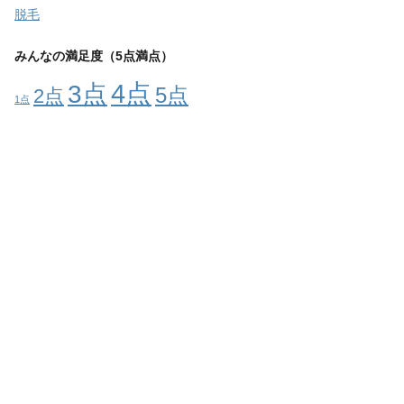
脱毛
みんなの満足度（5点満点）
4点
3点
5点
2点
1点