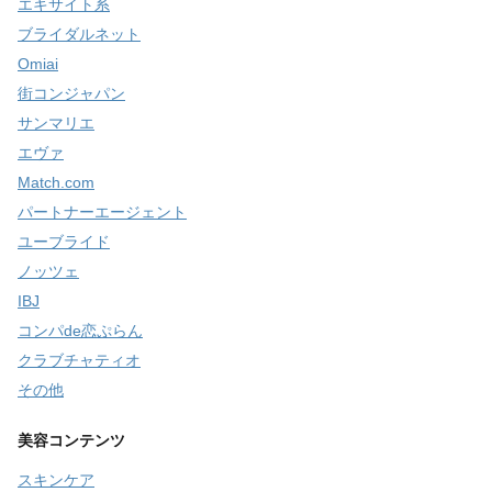
エキサイト系
ブライダルネット
Omiai
街コンジャパン
サンマリエ
エヴァ
Match.com
パートナーエージェント
ユーブライド
ノッツェ
IBJ
コンパde恋ぷらん
クラブチャティオ
その他
美容コンテンツ
スキンケア