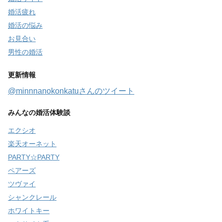
婚活疲れ
婚活の悩み
お見合い
男性の婚活
更新情報
@minnnanokonkatuさんのツイート
みんなの婚活体験談
エクシオ
楽天オーネット
PARTY☆PARTY
ペアーズ
ツヴァイ
シャンクレール
ホワイトキー