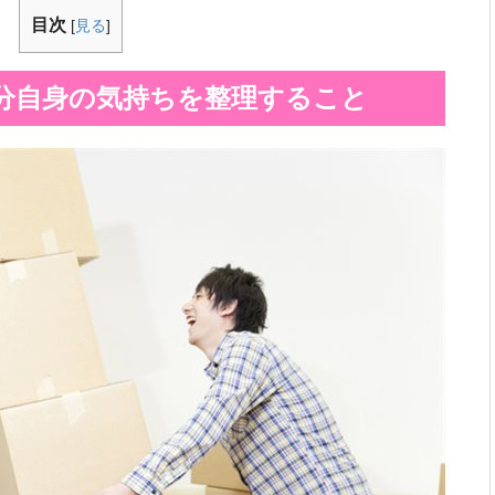
目次
[
見る
]
分自身の気持ちを整理すること