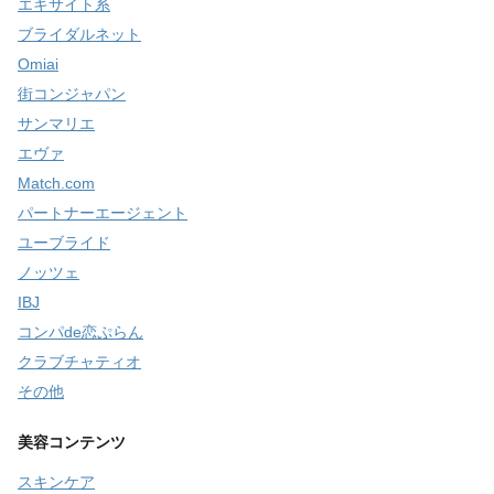
エキサイト系
ブライダルネット
Omiai
街コンジャパン
サンマリエ
エヴァ
Match.com
パートナーエージェント
ユーブライド
ノッツェ
IBJ
コンパde恋ぷらん
クラブチャティオ
その他
美容コンテンツ
スキンケア