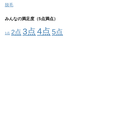
脱毛
みんなの満足度（5点満点）
4点
3点
5点
2点
1点