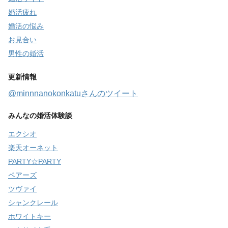
婚活疲れ
婚活の悩み
お見合い
男性の婚活
更新情報
@minnnanokonkatuさんのツイート
みんなの婚活体験談
エクシオ
楽天オーネット
PARTY☆PARTY
ペアーズ
ツヴァイ
シャンクレール
ホワイトキー