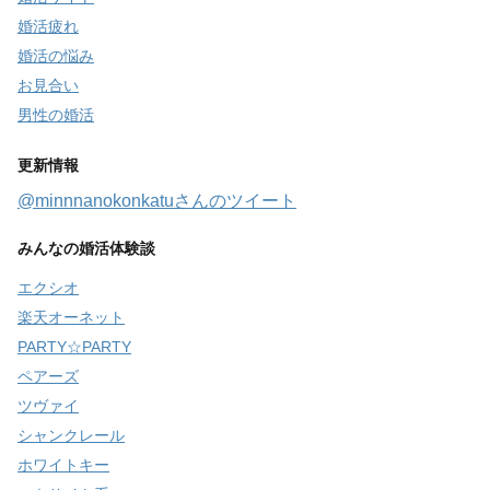
婚活疲れ
婚活の悩み
お見合い
男性の婚活
更新情報
@minnnanokonkatuさんのツイート
みんなの婚活体験談
エクシオ
楽天オーネット
PARTY☆PARTY
ペアーズ
ツヴァイ
シャンクレール
ホワイトキー