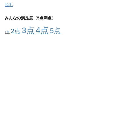
脱毛
みんなの満足度（5点満点）
4点
3点
5点
2点
1点