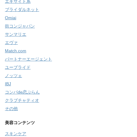
エキサイト系
ブライダルネット
Omiai
街コンジャパン
サンマリエ
エヴァ
Match.com
パートナーエージェント
ユーブライド
ノッツェ
IBJ
コンパde恋ぷらん
クラブチャティオ
その他
美容コンテンツ
スキンケア