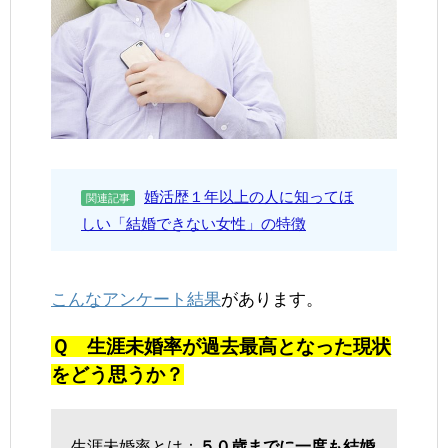
婚活歴１年以上の人に知ってほ
関連記事
しい「結婚できない女性」の特徴
こんなアンケート結果
があります。
Ｑ 生涯未婚率が過去最高となった現状
をどう思うか？
生涯未婚率とは：
５０歳までに一度も結婚