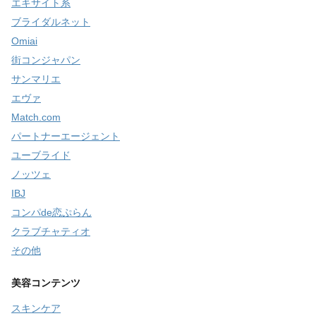
エキサイト系
ブライダルネット
Omiai
街コンジャパン
サンマリエ
エヴァ
Match.com
パートナーエージェント
ユーブライド
ノッツェ
IBJ
コンパde恋ぷらん
クラブチャティオ
その他
美容コンテンツ
スキンケア