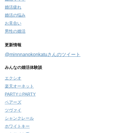
婚活疲れ
婚活の悩み
お見合い
男性の婚活
更新情報
@minnnanokonkatuさんのツイート
みんなの婚活体験談
エクシオ
楽天オーネット
PARTY☆PARTY
ペアーズ
ツヴァイ
シャンクレール
ホワイトキー