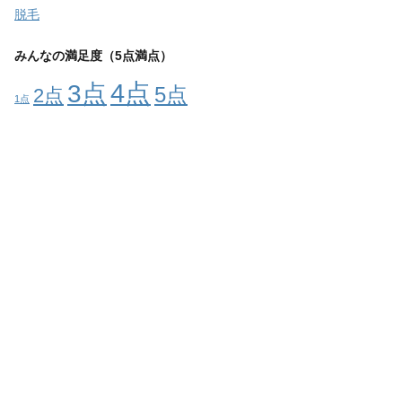
脱毛
みんなの満足度（5点満点）
4点
3点
5点
2点
1点