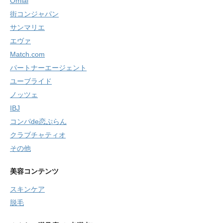
Omiai
街コンジャパン
サンマリエ
エヴァ
Match.com
パートナーエージェント
ユーブライド
ノッツェ
IBJ
コンパde恋ぷらん
クラブチャティオ
その他
美容コンテンツ
スキンケア
脱毛