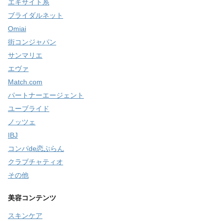
エキサイト系
ブライダルネット
Omiai
街コンジャパン
サンマリエ
エヴァ
Match.com
パートナーエージェント
ユーブライド
ノッツェ
IBJ
コンパde恋ぷらん
クラブチャティオ
その他
美容コンテンツ
スキンケア