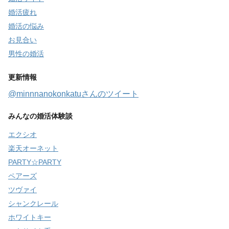
婚活疲れ
婚活の悩み
お見合い
男性の婚活
更新情報
@minnnanokonkatuさんのツイート
みんなの婚活体験談
エクシオ
楽天オーネット
PARTY☆PARTY
ペアーズ
ツヴァイ
シャンクレール
ホワイトキー