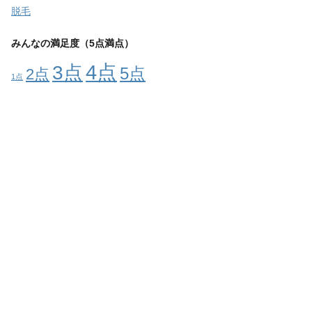
脱毛
みんなの満足度（5点満点）
4点
3点
5点
2点
1点