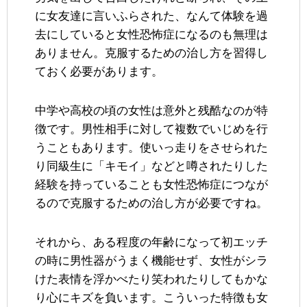
に女友達に言いふらされた、なんて体験を過
去にしていると女性恐怖症になるのも無理は
ありません。克服するための治し方を習得し
ておく必要があります。
中学や高校の頃の女性は意外と残酷なのが特
徴です。男性相手に対して複数でいじめを行
うこともあります。使いっ走りをさせられた
り同級生に「キモイ」などと噂されたりした
経験を持っていることも女性恐怖症につなが
るので克服するための治し方が必要ですね。
それから、ある程度の年齢になって初エッチ
の時に男性器がうまく機能せず、女性がシラ
けた表情を浮かべたり笑われたりしてもかな
り心にキズを負います。こういった特徴も女