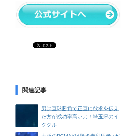
関連記事
男は直球勝負で正直に欲求を伝え
た方が成功率高いよ！埼玉県のイ
ククル