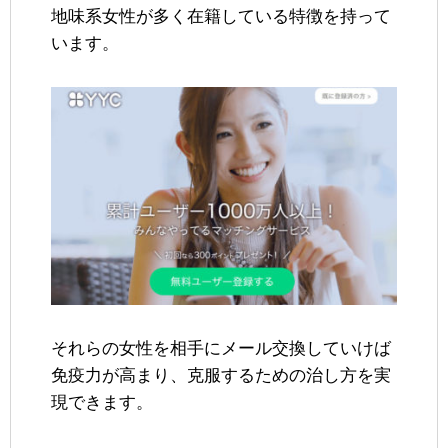
地味系女性が多く在籍している特徴を持って
います。
それらの女性を相手にメール交換していけば
免疫力が高まり、克服するための治し方を実
現できます。