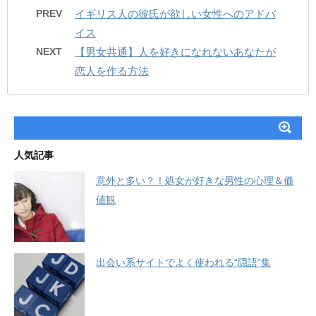
PREV
イギリス人の彼氏が欲しい女性へのアドバ
イス
NEXT
【男女共通】人を好きになれないあなたが
恋人を作る方法
人気記事
意外と多い？！処女が好きな男性の心理＆価
値観
出会い系サイトでよく使われる“隠語”集