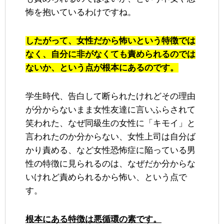
怖を抱いているわけですね。
したがって、女性だから怖いという特徴では
なく、自分に非がなくても責められるのでは
ないか、という点が根本にあるのです。
学生時代、告白して断られたけれどその理由
が分からないまま女性友達に言いふらされて
笑われた、なぜ同級生の女性に「キモイ」と
言われたのか分からない、女性上司は自分ば
かり責める、など女性恐怖症に陥っている男
性の特徴に見られるのは、なぜだか分からな
いけれど責められるから怖い、という点で
す。
根本にある特徴は悪循環の素です。