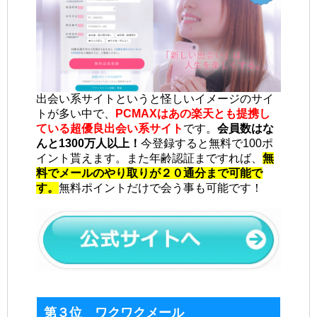
出会い系サイトというと怪しいイメージのサイ
トが多い中で、
PCMAXはあの楽天とも提携し
ている超優良出会い系サイト
です。
会員数はな
んと1300万人以上！
今登録すると無料で100ポ
イント貰えます。また年齢認証まですれば、
無
料でメールのやり取りが２０通分まで可能で
す。
無料ポイントだけで会う事も可能です！
第３位 ワクワクメール