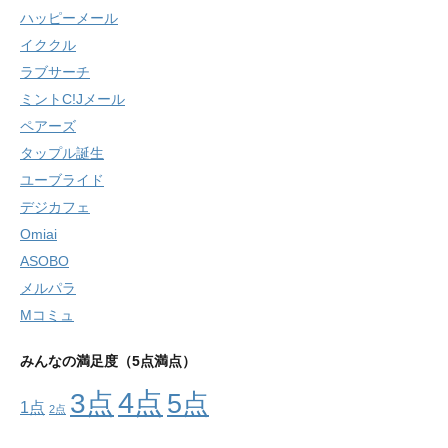
ハッピーメール
イククル
ラブサーチ
ミントC!Jメール
ペアーズ
タップル誕生
ユーブライド
デジカフェ
Omiai
ASOBO
メルパラ
Mコミュ
みんなの満足度（5点満点）
4点
3点
5点
1点
2点