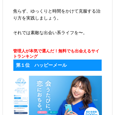
焦らず、ゆっくりと時間をかけて克服する治
り方を実践しましょう。
それでは素敵な出会い系ライフを〜。
管理人が本気で選んだ！無料でも出会えるサイ
トランキング
第１位 ハッピーメール