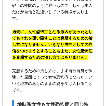
砂上の楼閣のように脆いもので、しかも本人
だけが自信と勘違いしている特徴がありま
す。
過去に、女性恐怖症となる原因があったとし
てもそれを覆い隠すことは克服するための治
し方になりません。いきなり男性としての自
信をつけようとすることもまた、女性恐怖症
を克服するための治し方ではありません。
克服するための治し方は、まず自分自身が体
験した原因によって女性恐怖症になった、と
いう現在のありのままの姿を受け入れること
です。
地味系女性も女性恐怖症と同じ特