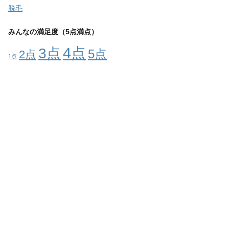
脱毛
みんなの満足度（5点満点）
4点
3点
5点
2点
1点