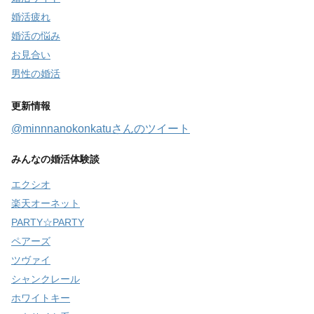
婚活疲れ
婚活の悩み
お見合い
男性の婚活
更新情報
@minnnanokonkatuさんのツイート
みんなの婚活体験談
エクシオ
楽天オーネット
PARTY☆PARTY
ペアーズ
ツヴァイ
シャンクレール
ホワイトキー