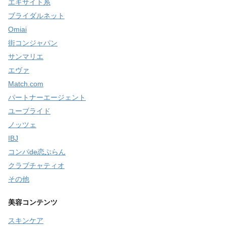
エキサイト系
ブライダルネット
Omiai
街コンジャパン
サンマリエ
エヴァ
Match.com
パートナーエージェント
ユーブライド
ノッツェ
IBJ
コンパde恋ぷらん
クラブチャティオ
その他
美容コンテンツ
スキンケア