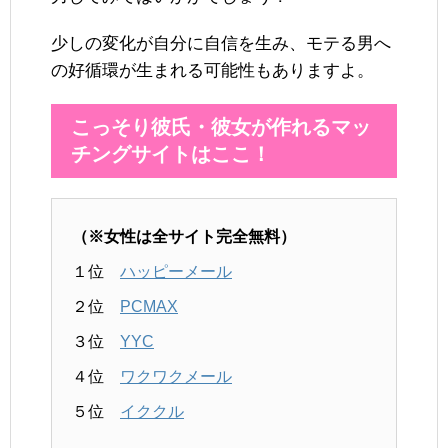
少しの変化が自分に自信を生み、モテる男へ
の好循環が生まれる可能性もありますよ。
こっそり彼氏・彼女が作れるマッ
チングサイトはここ！
（※女性は全サイト完全無料）
１位
ハッピーメール
２位
PCMAX
３位
YYC
４位
ワクワクメール
５位
イククル