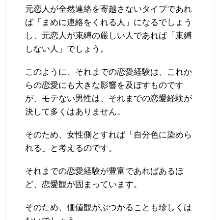
元恋人が全然連絡を寄越さないタイプであれ
ば「まめに連絡をくれる人」になるでしょう
し、元恋人が束縛の厳しい人であれば「束縛
しない人」でしょう。
このように、それまでの恋愛経験は、これか
らの恋愛にも大きな影響を及ぼすものです
が、モテない男性は、それまでの恋愛経験が
決して多くはありません。
そのため、女性側とすれば「自分色に染めら
れる」と考えるのです。
それまでの恋愛経験が豊富であればあるほ
ど、恋愛観が固まっています。
そのため、価値観がぶつかることも珍しくは