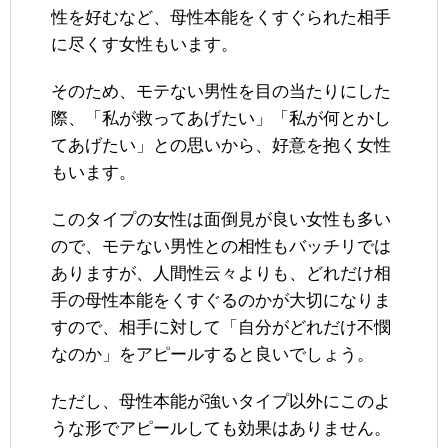
性を好むなど、母性本能をくすぐられた相手
に尽くす女性もいます。
そのため、モテない男性を目の当たりにした
際、「私が救ってあげたい」「私が何とかし
てあげたい」との思いから、好意を抱く女性
もいます。
このタイプの女性は面倒見が良い女性も多い
ので、モテない男性との相性もバッチリでは
ありますが、人間性云々よりも、どれだけ相
手の母性本能をくすぐるのかが大切になりま
すので、相手に対して「自分がどれだけ不憫
なのか」をアピールすると良いでしょう。
ただし、母性本能が強いタイプ以外にこのよ
うな形でアピールしても効果はありません。