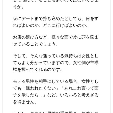
うか。
仮にデートまで持ち込めたとしても、何をす
ればよいのか、どこに行けばよいのか。
お店の選び方など、様々な面で常に頭を悩ま
せていることでしょう。
そして、そんな迷っている気持ちは女性とし
てもよく分かっていますので、女性側が主導
権を握ってくれるのです。
モテる男性を相手にしている場合、女性とし
ても「嫌われたくない」「あれこれ言って面
子を潰したら…」など、いろいろと考えざる
を得ません。