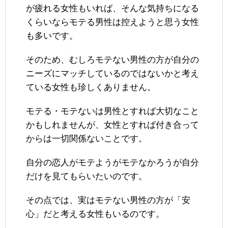
が疲れる女性もいれば、そんな気持ちになる
くらいならモテる男性は控えようと思う女性
も多いです。
そのため、むしろモテない男性の方が自分の
ニーズにマッチしているのではないかと考え
ている女性も珍しくありません。
モテる・モテないは男性とすれば大切なこと
かもしれませんが、女性とすれば付き合って
からは一切関係ないことです。
自分の恋人がモテようがモテなかろうが自分
だけを見てもらいたいのです。
その点では、実はモテない男性の方が「安
心」だと考える女性もいるのです。