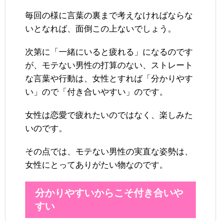
毎回の様に言葉の裏まで考えなければならな
いとなれば、面倒この上ないでしょう。
次第に「一緒にいると疲れる」になるのです
が、モテない男性の打算のない、ストレート
な言葉や行動は、女性とすれば「分かりやす
い」ので「付き合いやすい」のです。
女性は恋愛で疲れたいのではなく、楽しみた
いのです。
その点では、モテない男性の実直な姿勢は、
女性にとってありがたい物なのです。
分かりやすいからこそ付き合いや
すい