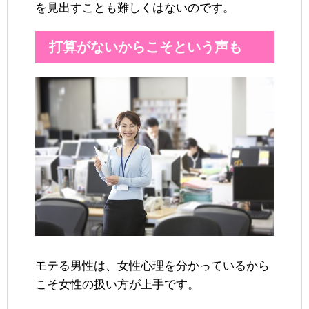
を見出すことも難しくはないのです。
打算がないからこそという声も
モテる男性は、女性心理を分かっているから
こそ女性の扱い方が上手です。