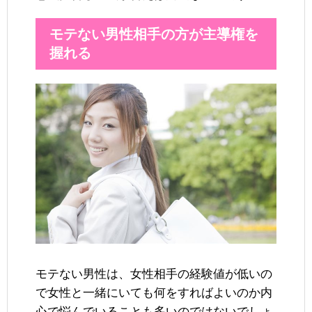
モテない男性相手の方が主導権を
握れる
モテない男性は、女性相手の経験値が低いの
で女性と一緒にいても何をすればよいのか内
心で悩んでいることも多いのではないでしょ