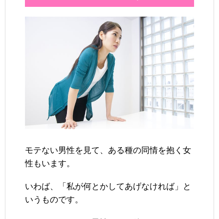
モテない男性を見て、ある種の同情を抱く女
性もいます。
いわば、「私が何とかしてあげなければ」と
いうものです。