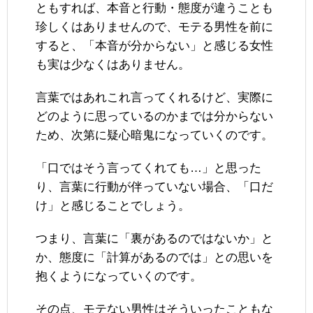
ともすれば、本音と行動・態度が違うことも
珍しくはありませんので、モテる男性を前に
すると、「本音が分からない」と感じる女性
も実は少なくはありません。
言葉ではあれこれ言ってくれるけど、実際に
どのように思っているのかまでは分からない
ため、次第に疑心暗鬼になっていくのです。
「口ではそう言ってくれても…」と思った
り、言葉に行動が伴っていない場合、「口だ
け」と感じることでしょう。
つまり、言葉に「裏があるのではないか」と
か、態度に「計算があるのでは」との思いを
抱くようになっていくのです。
その点、モテない男性はそういったこともな