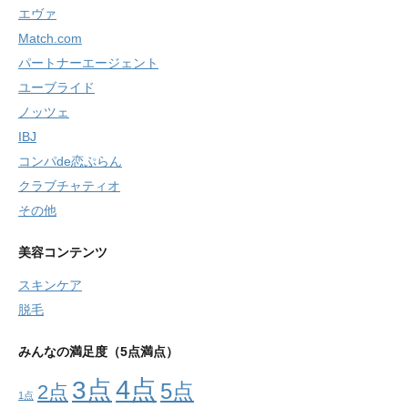
エヴァ
Match.com
パートナーエージェント
ユーブライド
ノッツェ
IBJ
コンパde恋ぷらん
クラブチャティオ
その他
美容コンテンツ
スキンケア
脱毛
みんなの満足度（5点満点）
4点
3点
5点
2点
1点